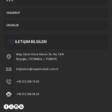
S.S.S.
TASARRUF
ÜRÜNLER
İLETİŞİM BİLGİLERİ
Arap Camii Hoca Hanım Sk. No:14/A
Beyoğlu / İSTANBUL / TÜRKİYE
bilgiislem@capamusluk.com.tr
+90 212 250 10 02
+90 212 256 06 63