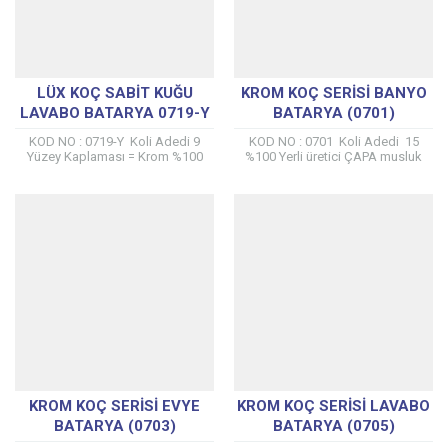
LÜX KOÇ SABIT KUĞU
KROM KOÇ SERISI BANYO
LAVABO BATARYA 0719-Y
BATARYA (0701)
KOD NO : 0719-Y Koli Adedi 9
KOD NO : 0701 Koli Adedi 15
Yüzey Kaplaması = Krom %100
%100 Yerli üretici ÇAPA musluk
Yerli üretici ÇAPA musluk
tarafından kendi tesislerinde
tarafından kendi tesislerinde
üretilmiştir. %100 Prinç Mamülden
üretilmiştir....
Üretilmiştir...
KROM KOÇ SERISI EVYE
KROM KOÇ SERISI LAVABO
BATARYA (0703)
BATARYA (0705)