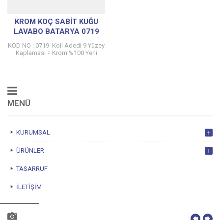
KROM KOÇ SABIT KUĞU
LAVABO BATARYA 0719
KOD NO : 0719 Koli Adedi 9 Yüzey
Kaplaması = Krom %100 Yerli
üretici ÇAPA musluk tarafından
kendi tesislerinde üretilmiştir....
MENÜ
KURUMSAL
ÜRÜNLER
TASARRUF
İLETIŞIM