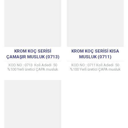
KROM KOÇ SERISI
KROM KOÇ SERISI KISA
ÇAMAŞIR MUSLUK (0713)
MUSLUK (0711)
KOD NO : 0713 Koli Adedi 50
KOD NO : 0711 Koli Adedi 50
%100 Yerli üretici ÇAPA musluk
%100 Yerli üretici ÇAPA musluk
tarafından kendi tesislerinde
tarafından kendi tesislerinde
üretilmiştir. %100 Prinç Mamülden
üretilmiştir. %100 Prinç Mamülden
Üretilmiştir...
Üretilmiştir...