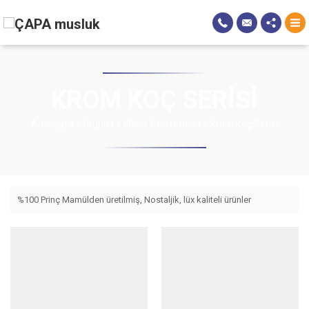
KROM KOÇ SERISI
Anasayfa
»
Ürünler
»
Klasik Seri Ürünler
»
Krom Koç Serisi
%100 Prinç Mamülden üretilmiş, Nostaljik, lüx kaliteli ürünler