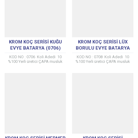
KROM KOÇ SERISI KUĞU
KROM KOÇ SERISI LÜX
EVYE BATARYA (0706)
BORULU EVYE BATARYA
(0708)
KOD NO : 0706 Koli Adedi 10
KOD NO : 0708 Koli Adedi 10
%100 Yerli üretici ÇAPA musluk
%100 Yerli üretici ÇAPA musluk
tarafından kendi tesislerinde
tarafından kendi tesislerinde
üretilmiştir. %100 Prinç Mamülden
üretilmiştir. %100 Prinç Mamülden
Üretilmiştir...
Üretilmiştir...