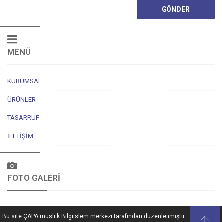
MENÜ
KURUMSAL
ÜRÜNLER
TASARRUF
İLETIŞIM
FOTO GALERİ
Bu site ÇAPA musluk Bilgiislem merkezi tarafından düzenlenmiştir.