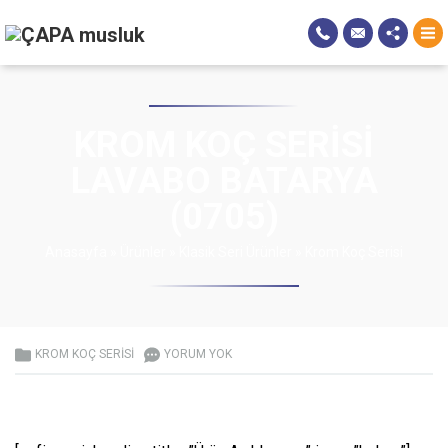
KROM KOÇ SERISI
LAVABO BATARYA
(0705)
Anasayfa
»
Ürünler
»
Klasik Seri Ürünler
»
Krom Koç Serisi
KROM KOÇ SERISI
YORUM YOK