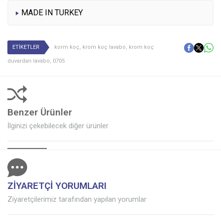
MADE IN TURKEY
ETİKETLER
korm koç
,
krom koç lavabo
,
krom koç
duvardan lavabo
,
0705
Benzer Ürünler
İlginizi çekebilecek diğer ürünler
ZİYARETÇİ YORUMLARI
Ziyaretçilerimiz tarafından yapılan yorumlar