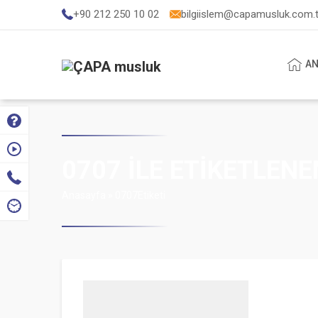
+90 212 250 10 02
bilgiislem@capamusluk.com.t
AN
0707 ILE ETIKETLEN
Anasayfa
»
0707Etiketi