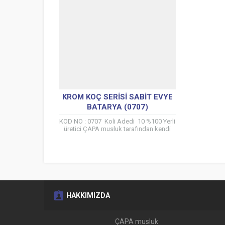
KROM KOÇ SERISI SABIT EVYE
BATARYA (0707)
KOD NO : 0707 Koli Adedi 10 %100 Yerli
üretici ÇAPA musluk tarafından kendi
tesislerinde üretilmiştir. %100 Prinç
Mamülden Üretilmiştir...
HAKKIMIZDA
ÇAPA musluk