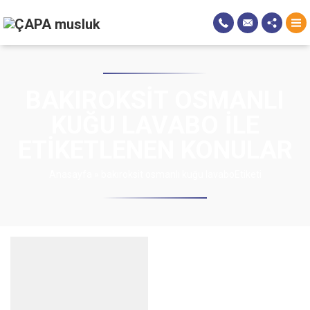
BAKIROKSIT OSMANLI
KUĞU LAVABO ILE
ETIKETLENEN KONULAR
Anasayfa
»
bakıroksit osmanlı kuğu lavaboEtiketi