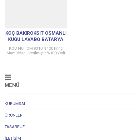
KOÇ BAKIROKSIT OSMANLI
KUĞU LAVABO BATARYA
OM 9310
KOD NO : OM 9310 %100 Prinç
Mamülden Üretilmiştir %100 Yerli
üretici ÇAPA musluk tarafından
kendi tesislerinde üretilmiştir. 5
Yıl...
MENÜ
KURUMSAL
ÜRÜNLER
TASARRUF
İLETIŞIM