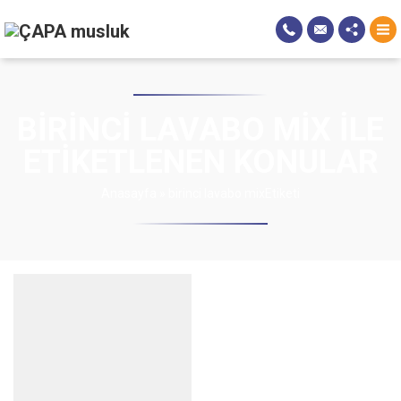
BIRINCI LAVABO MIX ILE
ETIKETLENEN KONULAR
Anasayfa
»
birinci lavabo mixEtiketi