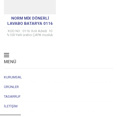
NORM MIX DÖNERLI
LAVABO BATARYA 0116
KOD NO : 0116 Koli Adedi 10
%100 Yerli üretici ÇAPA musluk
tarafından kendi tesislerinde
üretilmiştir. TSE (TS EN 817)...
MENÜ
KURUMSAL
ÜRÜNLER
TASARRUF
İLETIŞIM