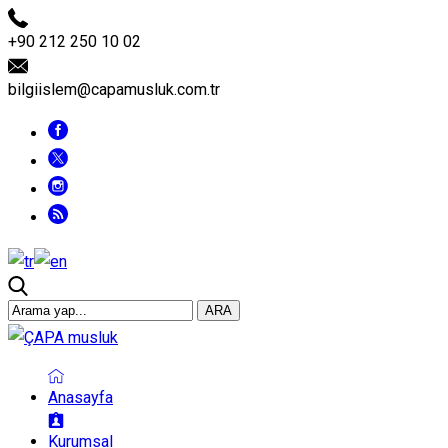
+90 212 250 10 02
bilgiislem@capamusluk.com.tr
ARA
Anasayfa
Kurumsal