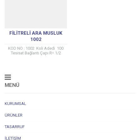
FILITRELI ARA MUSLUK
1002
KOD NO : 1002 Koli Adedi 100
Tesisat Bağlantı Çapı R= 1/2
Çevirmeli (Klasik Musluk sistemi)
Yüzey Kaplaması = Kumlama...
MENÜ
KURUMSAL
ÜRÜNLER
TASARRUF
İLETIŞIM