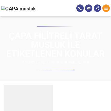
ÇAPA FILITRELI TARAT
MUSLUK ILE
ETIKETLENEN KONULAR
Anasayfa
»
çapa filitreli tarat muslukEtiketi