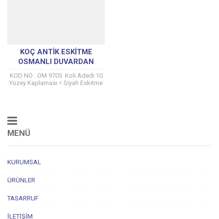
KOÇ ANTIK ESKITME
OSMANLI DUVARDAN
LAVABO OM 9705
KOD NO : OM 9705 Koli Adedi 10
Yüzey Kaplaması = Siyah Eskitme
(Vernik kaplanmıştır) %100 Yerli
üretici ÇAPA musluk...
MENÜ
KURUMSAL
ÜRÜNLER
TASARRUF
İLETIŞIM