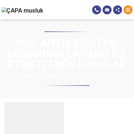
KOÇ ANTIK ESKITME
DUVARDAN LAVABO ILE
ETIKETLENEN KONULAR
Anasayfa
»
koç antik eskitme duvardan lavaboEtiketi