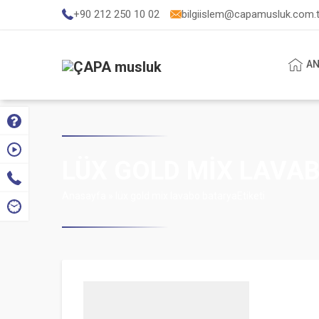
+90 212 250 10 02
bilgiislem@capamusluk.com.t
AN
LÜX GOLD MIX LAVAB
Anasayfa
»
lüx gold mix lavabo bataryaEtiketi