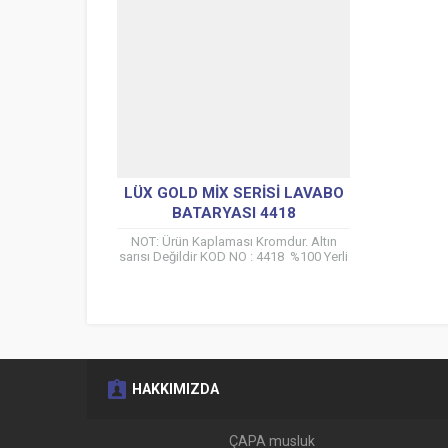
LÜX GOLD MIX SERISI LAVABO
BATARYASI 4418
NOT: Ürün Kaplaması Kromdur. Altın
sarısı Değildir KOD NO : 4418 %100 Yerli
üretici ÇAPA musluk tarafından kendi
tesislerinde üretilmiştir....
HAKKIMIZDA
ÇAPA musluk