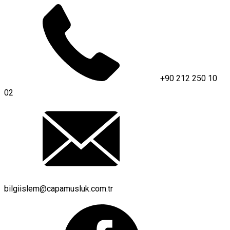
+90 212 250 10
02
bilgiislem@capamusluk.com.tr