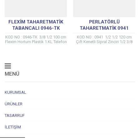
FLEXIM TAHARETMATIK
PERLATÖRLÜ
TABANCALI 0946-TK
TAHARETMATIK 0941
KOD NO : 0946-TK 3/8 1/2 100 cm
KOD NO : 0941 1/2 1/2 120 cm
Flexim Hortum Plastik 1.KL Telefon
Çift Kenetli Sipral Zinciri 1/2 3/8
%100 Yerli üretici ÇAPA musluk
Prinç Adaptör %100 Yerli üretici
tarafından kendi...
ÇAPA...
MENÜ
KURUMSAL
ÜRÜNLER
TASARRUF
İLETIŞIM