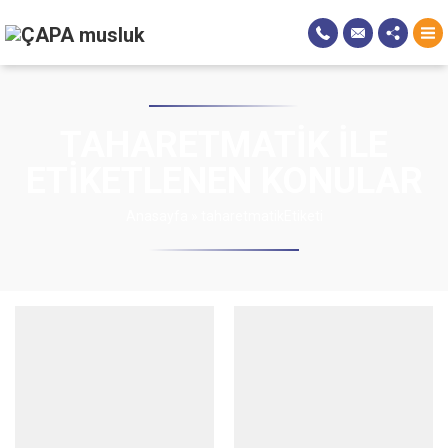
TAHARETMATIK ILE
ETIKETLENEN KONULAR
Anasayfa
»
taharetmatikEtiketi