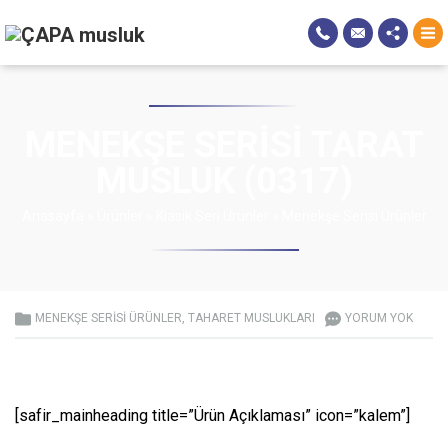
MENEKŞE SERISI TARAT
MUSLUK (0317)
Anasayfa
»
Ürünler
»
Klasik Seri Ürünler
»
Menekşe Serisi Ürünler
MENEKŞE SERISI ÜRÜNLER
,
TAHARET MUSLUKLARI
YORUM YOK
[safir_mainheading title=”Ürün Açıklaması” icon=”kalem”]